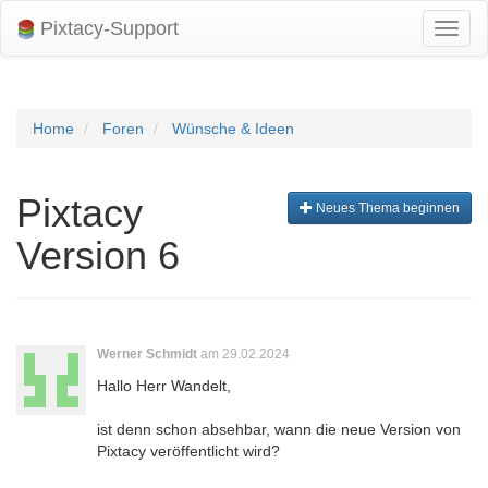
Pixtacy-Support
Navig
umsch
Home
Foren
Wünsche & Ideen
Pixtacy
Neues Thema beginnen
Version 6
Werner Schmidt
am 29.02.2024
Hallo Herr Wandelt,
ist denn schon absehbar, wann die neue Version von
Pixtacy veröffentlicht wird?