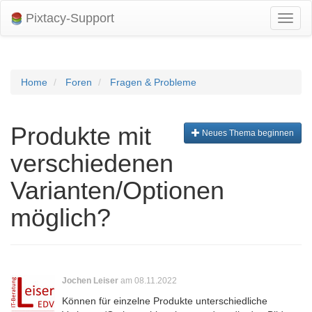
Pixtacy-Support
Navig
umsch
Home
Foren
Fragen & Probleme
Produkte mit
Neues Thema beginnen
verschiedenen
Varianten/Optionen
möglich?
Jochen Leiser
am 08.11.2022
Können für einzelne Produkte unterschiedliche