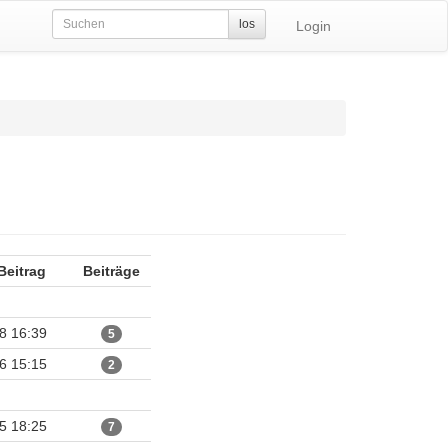
los
Login
 Beitrag
Beiträge
8 16:39
5
6 15:15
2
5 18:25
7