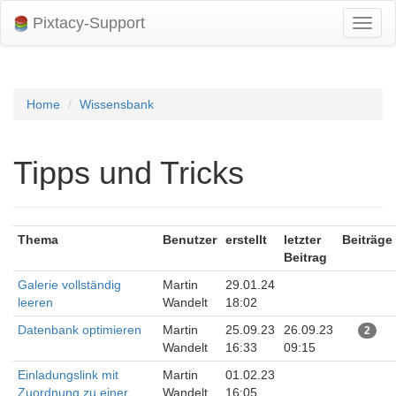
Pixtacy-Support
Navig
umsch
Home
Wissensbank
Tipps und Tricks
Thema
Benutzer
erstellt
letzter
Beiträge
Beitrag
Galerie vollständig
Martin
29.01.24
leeren
Wandelt
18:02
Datenbank optimieren
Martin
25.09.23
26.09.23
2
Wandelt
16:33
09:15
Einladungslink mit
Martin
01.02.23
Zuordnung zu einer
Wandelt
16:05