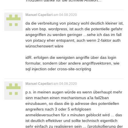
Trotzdem danke für die schnelle Antwort...
Manuel Capellari
am 04.08.2020
da die verbreitung von pixtacy wohl deutlich kleiner ist,
als von bsp. wordpress, ist auch die potentielle gefahr
angegriffen zu werden geringer ...sehe ich das im fall
von pixtacy eher entspannt, auch wenn 2-faktor auth
wünschenswert wäre
idR. erfolgen die wenigsten angriffe über das login
formular, sondern über andere angriffsvektoren, wie
sql injection oder cross-site-scripting
Manuel Capellari
am 04.08.2020
p.s. in meinen augen würde es wenn überhaupt mehr
sinn machen einen mechanismus a'la fail2ban
einzubauen, so dass die ip adresse des potentiellen
angreifers nach 3 oder 5 erfolglosen
anmeldeversuchen für x minuten geblockt wird ... das
ist deutlich effektiver und sollte technisch eigentlich
sehr einfach zu realisieren sein ... (protokollierung der