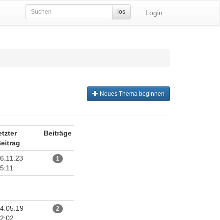
los
Login
Neues Thema beginnen
etzter
Beiträge
eitrag
6.11.23
1
5:11
4.05.19
2
2:02