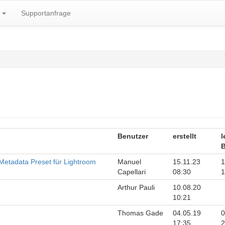
k
Supportanfrage
Benutzer
erstellt
l
B
s Metadata Preset für Lightroom
Manuel
15.11.23
1
Capellari
08:30
1
Arthur Pauli
10.08.20
10:21
Thomas Gade
04.05.19
0
17:35
2