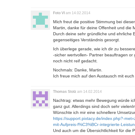
Foto VI
am 14.02.2014
Mich freut die positive Stimmung bei dieser
Martin, danke für deine Offenheit und die 
Durch deine sehr gründliche und ehrliche E
gegenseitiges Verständnis gesorgt.
Ich überlege gerade, wie ich dir zu besser
-sicher wertvollen- Partner beauftragen or
noch nicht reif gedacht.
Nochmals: Danke, Martin.
Ich freue mich auf den Austausch mit euch
Thomas Stolz
am 14.02.2014
Nachtrag: etwas mehr Bewegung würde ich 
ganz gut. Allerdings sind doch sehr vielen
Wünschte ich mir eine schnellere Umsetzu
https://support.pixtacy.de/index.php?-m
mit-Aufpreis-f%C3%BCr-integrierte-Leist
Und auch um die Übersichtlichkeit für die 