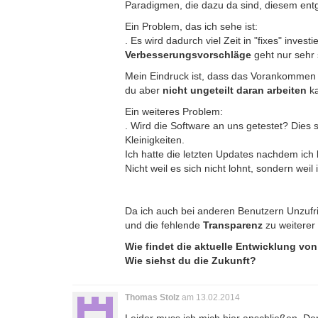
Paradigmen, die dazu da sind, diesem en
Ein Problem, das ich sehe ist:
. Es wird dadurch viel Zeit in "fixes" inv
Verbesserungsvorschläge
geht nur sehr 
Mein Eindruck ist, dass das Vorankommen v
du aber
nicht ungeteilt daran arbeiten
ka
Ein weiteres Problem:
. Wird die Software an uns getestet? Dies so
Kleinigkeiten.
Ich hatte die letzten Updates nachdem ich be
Nicht weil es sich nicht lohnt, sondern weil
Da ich auch bei anderen Benutzern Unzuf
und die fehlende
Transparenz
zu weiterer 
Wie findet die aktuelle Entwicklung von
Wie siehst du die Zukunft?
Thomas Stolz
am 13.02.2014