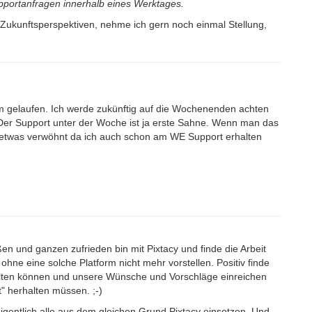
upportanfragen innerhalb eines Werktages.
Zukunftsperspektiven, nehme ich gern noch einmal Stellung,
 gelaufen. Ich werde zukünftig auf die Wochenenden achten
 Der Support unter der Woche ist ja erste Sahne. Wenn man das
n etwas verwöhnt da ich auch schon am WE Support erhalten
n und ganzen zufrieden bin mit Pixtacy und finde die Arbeit
 ohne eine solche Platform nicht mehr vorstellen. Positiv finde
talten können und unsere Wünsche und Vorschläge einreichen
" herhalten müssen. ;-)
igentlich alle aus dem gleichen Grund Pixtacy einsetzen. Und