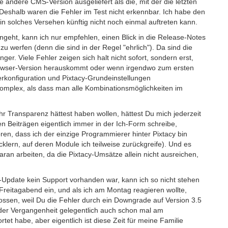
 andere CMS-Version ausgeliefert als die, mit der die letzten
Deshalb waren die Fehler im Test nicht erkennbar. Ich habe den
n solches Versehen künftig nicht noch einmal auftreten kann.
angeht, kann ich nur empfehlen, einen Blick in die Release-Notes
 werfen (denn die sind in der Regel "ehrlich"). Da sind die
er. Viele Fehler zeigen sich halt nicht sofort, sondern erst,
rowser-Version herauskommt oder wenn irgendwo zum ersten
rkonfiguration und Pixtacy-Grundeinstellungen
komplex, als dass man alle Kombinationsmöglichkeiten im
r Transparenz hättest haben wollen, hättest Du mich jederzeit
en Beiträgen eigentlich immer in der Ich-Form schreibe,
en, dass ich der einzige Programmierer hinter Pixtacy bin
lern, auf deren Module ich teilweise zurückgreife). Und es
 daran arbeiten, da die Pixtacy-Umsätze allein nicht ausreichen,
Update kein Support vorhanden war, kann ich so nicht stehen
Freitagabend ein, und als ich am Montag reagieren wollte,
hlossen, weil Du die Fehler durch ein Downgrade auf Version 3.5
 der Vergangenheit gelegentlich auch schon mal am
t habe, aber eigentlich ist diese Zeit für meine Familie