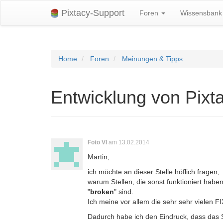
Pixtacy-Support
Foren
Wissensban
Home
Foren
Meinungen & Tipps
Entwicklung von Pixt
Foto VI
am 13.02.2014
Martin,
ich möchte an dieser Stelle höflich fragen,
warum Stellen, die sonst funktioniert hab
"
broken
" sind.
Ich meine vor allem die sehr sehr vielen F
Dadurch habe ich den Eindruck, dass das 