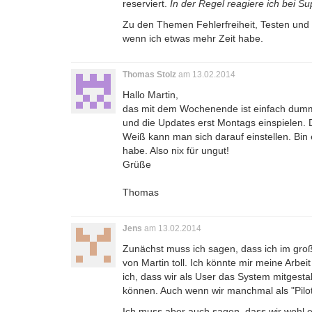
reserviert.
In der Regel reagiere ich bei S
Zu den Themen Fehlerfreiheit, Testen und 
wenn ich etwas mehr Zeit habe.
Thomas Stolz
am 13.02.2014
Hallo Martin,
das mit dem Wochenende ist einfach dumm
und die Updates erst Montags einspielen.
Weiß kann man sich darauf einstellen. Bi
habe. Also nix für ungut!
Grüße
Thomas
Jens
am 13.02.2014
Zunächst muss ich sagen, dass ich im große
von Martin toll. Ich könnte mir meine Arbeit
ich, dass wir als User das System mitges
können. Auch wenn wir manchmal als "Pilot
Ich muss aber auch sagen, dass wir wohl e