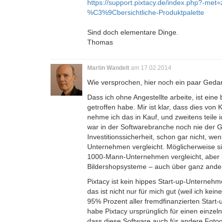
https://support.pixtacy.de/index.php?-met
%C3%9Cbersichtliche-Produktpalette
Sind doch elementare Dinge.
Thomas
Martin Wandelt
am 17.02.2014
Wie versprochen, hier noch ein paar Geda
Dass ich ohne Angestellte arbeite, ist ein
getroffen habe. Mir ist klar, dass dies von
nehme ich das in Kauf, und zweitens teile
war in der Softwarebranche noch nie der Ga
Investitionssicherheit, schon gar nicht,
Unternehmen vergleicht. Möglicherweise s
1000-Mann-Unternehmen vergleicht, aber i
Bildershopsysteme – auch über ganz ander
Pixtacy ist kein hippes Start-up-Unterne
das ist nicht nur für mich gut (weil ich k
95% Prozent aller fremdfinanzierten Start-
habe Pixtacy ursprünglich für einen einzel
dass diese Software auch für andere Fotogr