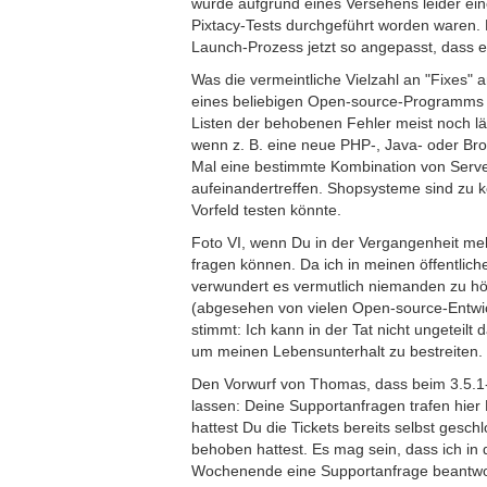
wurde aufgrund eines Versehens leider eine
Pixtacy-Tests durchgeführt worden waren. 
Launch-Prozess jetzt so angepasst, dass ei
Was die vermeintliche Vielzahl an "Fixes" 
eines beliebigen Open-source-Programms zu
Listen der behobenen Fehler meist noch läng
wenn z. B. eine neue PHP-, Java- oder B
Mal eine bestimmte Kombination von Serve
aufeinandertreffen. Shopsysteme sind zu 
Vorfeld testen könnte.
Foto VI, wenn Du in der Vergangenheit meh
fragen können. Da ich in meinen öffentlich
verwundert es vermutlich niemanden zu hör
(abgesehen von vielen Open-source-Entwick
stimmt: Ich kann in der Tat nicht ungeteilt
um meinen Lebensunterhalt zu bestreiten.
Den Vorwurf von Thomas, dass beim 3.5.1-
lassen: Deine Supportanfragen trafen hier 
hattest Du die Tickets bereits selbst gesc
behoben hattest. Es mag sein, dass ich in
Wochenende eine Supportanfrage beantworte