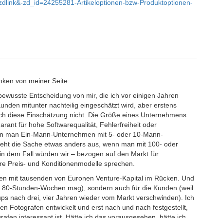
=zdlink&-zd_id=24255281-Artikeloptionen-bzw-Produktoptionen-
nken von meiner Seite:
e bewusste Entscheidung von mir, die ich vor einigen Jahren
 Kunden mitunter nachteilig eingeschätzt wird, aber erstens
 ich diese Einschätzung nicht. Die Größe eines Unternehmens
rant für hohe Softwarequalität, Fehlerfreiheit oder
 wenn man Ein-Mann-Unternehmen mit 5- oder 10-Mann-
ieht die Sache etwas anders aus, wenn man mit 100- oder
n dem Fall würden wir – bezogen auf den Markt für
e Preis- und Konditionenmodelle sprechen.
hmen mit tausenden von Euronen Venture-Kapital im Rücken. Und
eine 80-Stunden-Wochen mag), sondern auch für die Kunden (weil
ups nach drei, vier Jahren wieder vom Markt verschwinden). Ich
nen Fotografen entwickelt und erst nach und nach festgestellt,
afen interessant ist. Hätte ich das vorausgesehen, hätte ich