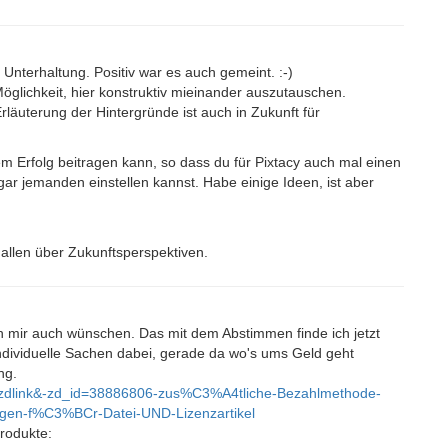
 Unterhaltung. Positiv war es auch gemeint. :-)
Möglichkeit, hier konstruktiv mieinander auszutauschen.
rläuterung der Hintergründe ist auch in Zukunft für
em Erfolg beitragen kann, so dass du für Pixtacy auch mal einen
 gar jemanden einstellen kannst. Habe einige Ideen, ist aber
 allen über Zukunftsperspektiven.
mir auch wünschen. Das mit dem Abstimmen finde ich jetzt
Individuelle Sachen dabei, gerade da wo's ums Geld geht
ng.
et=zdlink&-zd_id=38886806-zus%C3%A4tliche-Bezahlmethode-
ungen-f%C3%BCr-Datei-UND-Lizenzartikel
Produkte: