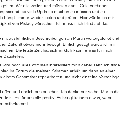
 gehen. Wir alle wollen und müssen damit Geld verdienen.
ft unpassend, so viele Updates machen zu müssen und zu
le hängt. Immer wieder testen und prüfen. Hier würde ich mir
igkeit von Pixtacy wünschen. Ich muss mich blind auf das
 mit ausführlichen Beschreibungen an Martin weitergeleitet und
naher Zukunft etwas mehr bewegt. Ehrlich gesagt würde ich mir
hen. Die letzte Zeit hat sich wirklich kaum etwas für mich
e Baustellen.
ird noch alles kommen interessiert mich daher sehr. Ich finde
schlag im Forum die meisten Stimmen erhält um dann an einer
an einem Gesamtkonzept arbeiten und nicht einzelne Vorschläge
l offen und ehrlich austauschen. Ich denke nur so hat Martin die
e ist es für uns alle positiv. Es bringt keinem etwas, wenn
avon mitbekommt.