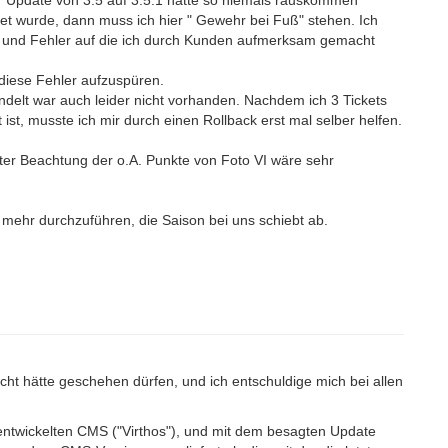
r Update von 3.5 auf 3.5.1 hätte so niemals rauskommen
tet wurde, dann muss ich hier " Gewehr bei Fuß" stehen. Ich
und Fehler auf die ich durch Kunden aufmerksam gemacht
 diese Fehler aufzuspüren.
delt war auch leider nicht vorhanden. Nachdem ich 3 Tickets
t ist, musste ich mir durch einen Rollback erst mal selber helfen.
ter Beachtung der o.A. Punkte von Foto VI wäre sehr
s mehr durchzuführen, die Saison bei uns schiebt ab.
cht hätte geschehen dürfen, und ich entschuldige mich bei allen
 entwickelten CMS ("Virthos"), und mit dem besagten Update