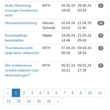
Nuller-Rechnung
MTH
26.05.24
28.05.24
2
erzeugen funktioniert
18:50
20:43
nicht
Netzwerkverbindung
Werner
10.05.24
21.05.24
20
Schmidt
10:03
11:40
Downloadlinks
Walter
18.04.24
21.04.24
3
bereitstellen
14:46
09:49
Thumbnailansicht
MTH
07.04.24
09.04.24
3
zeigt keine Vollansicht
08:20
18:54
Wie funktionieren
MTH
05.01.24
09.01.24
3
virtuelle Galerien und
16:21
17:26
Verknüpfungen?
«
1
2
3
4
5
6
7
8
9
10
11
12
13
14
15
16
»