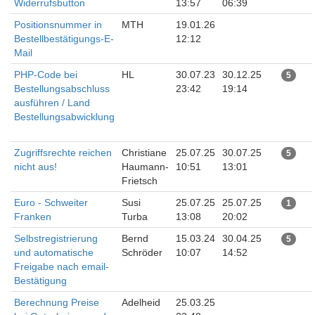
Widerrufsbutton
13:57
06:39
Positionsnummer in
MTH
19.01.26
Bestellbestätigungs-E-
12:12
Mail
PHP-Code bei
HL
30.07.23
30.12.25
5
Bestellungsabschluss
23:42
19:14
ausführen / Land
Bestellungsabwicklung
Zugriffsrechte reichen
Christiane
25.07.25
30.07.25
5
nicht aus!
Haumann-
10:51
13:01
Frietsch
Euro - Schweiter
Susi
25.07.25
25.07.25
1
Franken
Turba
13:08
20:02
Selbstregistrierung
Bernd
15.03.24
30.04.25
5
und automatische
Schröder
10:07
14:52
Freigabe nach email-
Bestätigung
Berechnung Preise
Adelheid
25.03.25