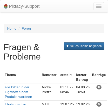
Pixtacy-Support
Navig
umsch
Home
Foren
Fragen &
Neues Thema beginnen
Probleme
Thema
Benutzer
erstellt
letzter
Beiträge
Beitrag
alle Bilder in der
André
01.11.22
04.08.26
8
Lightbox einem
Pretzel
08:46
10:50
Produkt zuordnen
Elektronischer
MTH
19.07.25
19.02.26
9