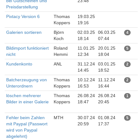
bei Gutscheinen und
23:48
Preisdarstellung
Pixtacy Version 6
Thomas
19.03.25
Koppers
19:16
Galerien sortieren
Björn
02.03.25
06.03.25
4
Koch
18:14
07:44
Bildimport funktioniert
Roland
11.01.25
20.01.25
5
nicht
Hemmi
12:34
18:04
Kundenkonto
ANL
31.12.24
03.01.25
2
14:45
18:52
Batcherzeugung von
Thomas
10.12.24
11.12.24
2
Unterordnern
Koppers
16:53
16:44
löschen mehrerer
Thomas
26.08.24
26.08.24
1
Bilder in einer Galerie
Koppers
18:47
20:45
Fehler beim Zahlen
MTH
30.07.24
01.08.24
5
mit Paypal (Passwort
20:59
17:37
wird von Paypal
abgelehnt)