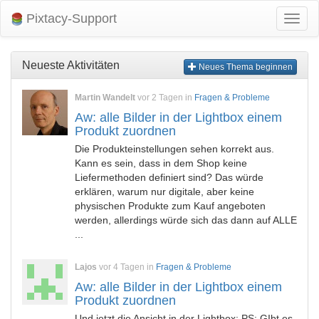
Pixtacy-Support
Navig
umsch
Neueste Aktivitäten
Neues Thema beginnen
Martin Wandelt
vor 2 Tagen in
Fragen & Probleme
Aw: alle Bilder in der Lightbox einem
Produkt zuordnen
Die Produkteinstellungen sehen korrekt aus.
Kann es sein, dass in dem Shop keine
Liefermethoden definiert sind? Das würde
erklären, warum nur digitale, aber keine
physischen Produkte zum Kauf angeboten
werden, allerdings würde sich das dann auf ALLE
...
Lajos
vor 4 Tagen in
Fragen & Probleme
Aw: alle Bilder in der Lightbox einem
Produkt zuordnen
Und jetzt die Ansicht in der Lightbox: PS: GIbt es